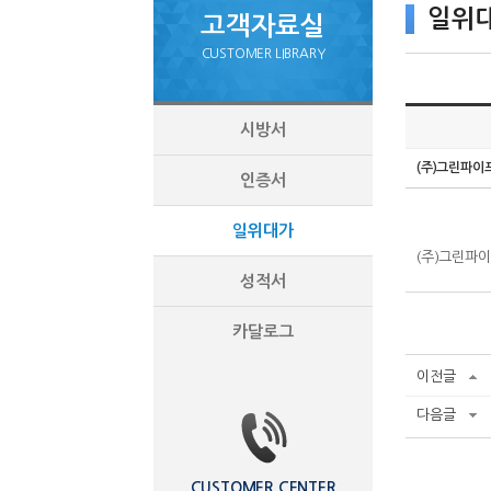
일위
고객자료실
CUSTOMER LIBRARY
시방서
(주)그린파이
인증서
일위대가
(주)그린파이
성적서
카달로그
이전글
다음글
CUSTOMER CENTER