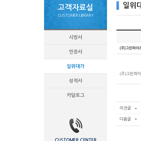
일위
고객자료실
CUSTOMER LIBRARY
시방서
(주)그린파이
인증서
일위대가
(주)그린파이
성적서
카달로그
이전글
다음글
CUSTOMER CENTER