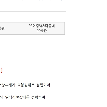
PE이중벽&다중벽
벽관
유공관