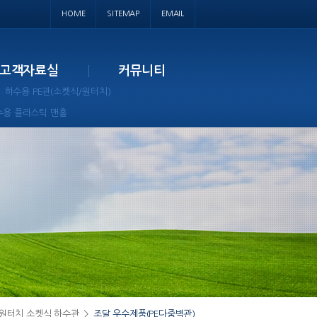
HOME
SITEMAP
EMAIL
고객자료실
커뮤니티
하수용 PE관(소켓식/원터치)
수용 플라스틱 맨홀
E원터치 소켓식 하수관
>
조달 우수제품(PE다중벽관)