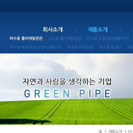
회사소개
제품소개
하수용 폴리에틸렌관
수도용 폴리에틸렌관
하수용 소켓(접속형원터치)
하수용 PE유공관(소켓식/원터치)
하수용 PE이음관
하수용 연결구
하
홈
>
제품소개
>
P