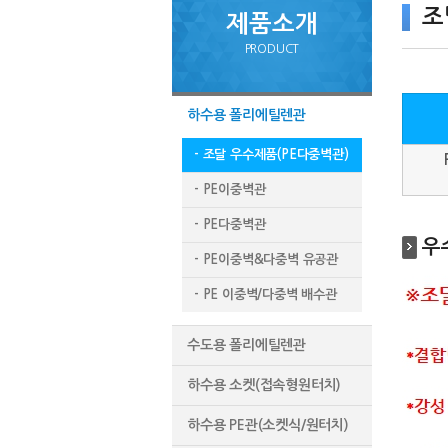
조
제품소개
PRODUCT
하수용 폴리에틸렌관
- 조달 우수제품(PE다중벽관)
- PE이중벽관
- PE다중벽관
우
- PE이중벽&다중벽 유공관
- PE 이중벽/다중벽 배수관
수도용 폴리에틸렌관
하수용 소켓(접속형원터치)
하수용 PE관(소켓식/원터치)