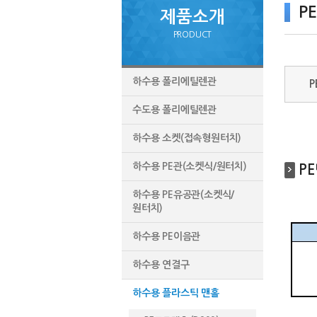
P
제품소개
PRODUCT
하수용 폴리에틸렌관
P
수도용 폴리에틸렌관
하수용 소켓(접속형원터치)
하수용 PE관(소켓식/원터치)
P
하수용 PE유공관(소켓식/
원터치)
하수용 PE이음관
하수용 연결구
하수용 플라스틱 맨홀