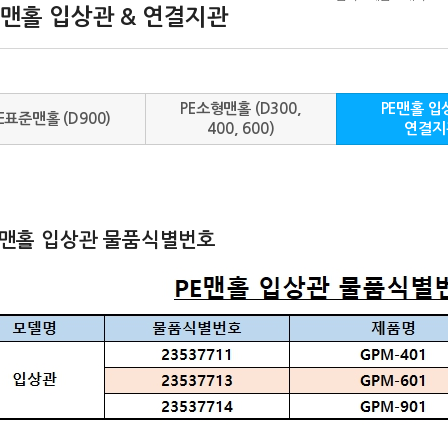
E맨홀 입상관 & 연결지관
PE소형맨홀 (D300,
PE맨홀 입
E표준맨홀 (D900)
400, 600)
연결지
E맨홀 입상관 물품식별번호