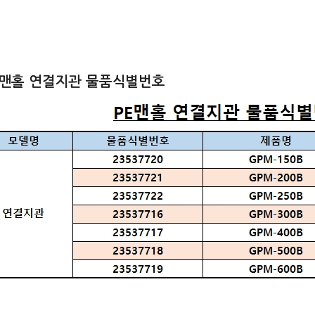
E맨홀 연결지관 물품식별번호