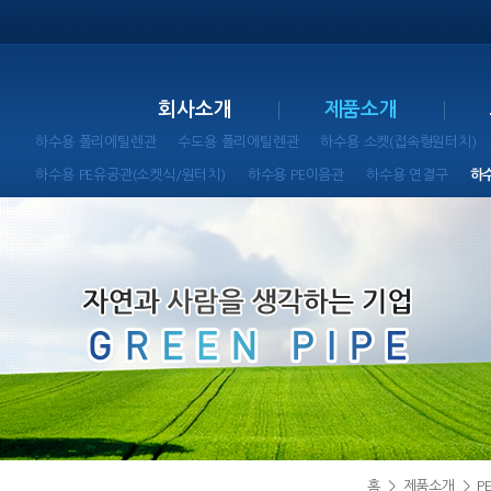
회사소개
제품소개
하수용 폴리에틸렌관
수도용 폴리에틸렌관
하수용 소켓(접속형원터치)
하수용 PE유공관(소켓식/원터치)
하수용 PE이음관
하수용 연결구
하
홈
>
제품소개
>
P