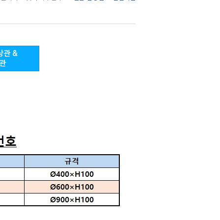
상관 &
관