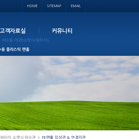
HOME
SITEMAP
EMAIL
고객자료실
커뮤니티
하수용 PE관(소켓식/원터치)
수용 플라스틱 맨홀
E원터치 소켓식 하수관
>
PE맨홀 입상관 & 연결지관