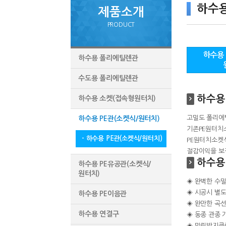
하수용
제품소개
PRODUCT
하수용 
하수용 폴리에틸렌관
수도용 폴리에틸렌관
하수용
하수용 소켓(접속형원터치)
고밀도 폴리에
하수용 PE관(소켓식/원터치)
기존PE원터치
- 하수용 PE관(소켓식/원터치)
PE원터치소켓
절감이익을 보
하수용
하수용 PE유공관(소켓식/
원터치)
◈ 완벽한 수
◈ 시공시 별도
하수용 PE이음관
◈ 완만한 곡
하수용 연결구
◈ 동종 관종 
◈ 밀림방지클