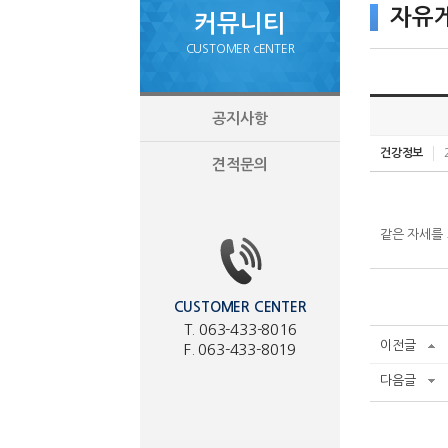
자유
커뮤니티
CUSTOMER cENTER
공지사항
건강정보
견적문의
같은 자세를
강남쩜오
-
강남쩜오
CUSTOMER CENTER
쩜오
T. 063-433-8016
-
이전글
F. 063-433-8019
쩜오
다음글
쩜오예약
-
쩜오예약