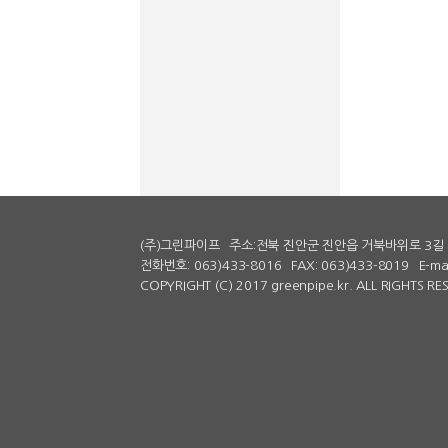
퍼펙트가라
-
퍼펙트가라
강남퍼펙트
-
강남퍼펙트
퍼펙트노래
-
퍼펙트노래
스카이가라
-
(주)그린파이프
주소:전북 진안군 진안읍 거북바위로 3길 
스카이가라
전화번호: 063)433-8016
FAX: 063)433-8019
E-ma
마운틴가라
COPYRIGHT (C) 2017 greenpipe.kr. ALL RIGHTS R
-
마운틴가라
씨엘33
-
씨엘33
달리는토끼
-
달리는토끼